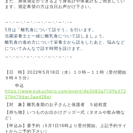
また、身体測定ができるよう身長計や体重計もご用意してい
ます。測定希望の方は当日お声がけ下さい。
～･.･～･.･～･.･～･.･～･.･～･.･～
5月は「離乳食について話そう」を行います。
当園栄養士と一緒に離乳食について話しましょう。
離乳食の進め方について栄養士から話をしたあと、悩みなど
についてみんなで話す時間を設けます。
～･.･～･.･～･.･～･.･～･.･～･.･～
【日 時】2022年5月18日（水）１０時～１１時（受付開始
９時４５分）
申込
https://www.kokuchpro.com/event/4e3082a713ffe372
279d79dac3aad28e/
【対 象】離乳食期のお子さんと保護者 ５組程度
【持ち物】いつものお出かけグッズ一式（タオルや飲み物な
ど）
【申込み】要予約（5月1日16時より受付開始。上記予約サイ
トからご予約下さい）