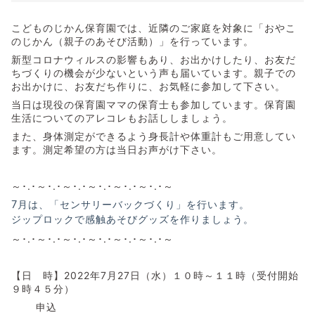
こどものじかん保育園では、近隣のご家庭を対象に「おやこ
のじかん（親子のあそび活動）」を行っています。
新型コロナウィルスの影響もあり、お出かけしたり、お友だ
ちづくりの機会が少ないという声も届いています。親子での
お出かけに、お友だち作りに、お気軽に参加して下さい。
当日は現役の保育園ママの保育士も参加しています。保育園
生活についてのアレコレもお話ししましょう。
また、身体測定ができるよう身長計や体重計もご用意してい
ます。測定希望の方は当日お声がけ下さい。
～･.･～･.･～･.･～･.･～･.･～･.･～
7月は、「センサリーバックづくり」を行います。
ジップロックで感触あそびグッズを作りましょう。
～･.･～･.･～･.･～･.･～･.･～･.･～
【日 時】2022年7月27日（水）１０時～１１時（受付開始
９時４５分）
申込