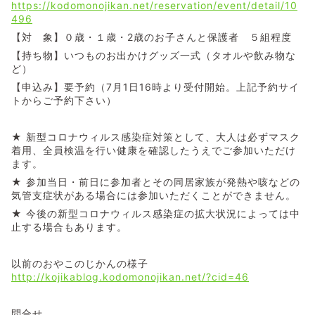
https://kodomonojikan.net/reservation/event/detail/10
496
【対 象】０歳・１歳・2歳のお子さんと保護者 ５組程度
【持ち物】いつものお出かけグッズ一式（タオルや飲み物な
ど）
【申込み】要予約（7月1日16時より受付開始。上記予約サイ
トからご予約下さい）
★ 新型コロナウィルス感染症対策として、大人は必ずマスク
着用、全員検温を行い健康を確認したうえでご参加いただけ
ます。
★ 参加当日・前日に参加者とその同居家族が発熱や咳などの
気管支症状がある場合には参加いただくことができません。
★ 今後の新型コロナウィルス感染症の拡大状況によっては中
止する場合もあります。
以前のおやこのじかんの様子
http://kojikablog.kodomonojikan.net/?cid=46
問合せ