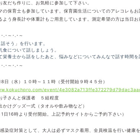
お友だち作りに、お気軽に参加して下さい。
マの保育士も参加しています。保育園生活についてのアレコレもお
るよう身長計や体重計もご用意しています。測定希望の方は当日お
～･.･～･.･～
て話そう」を行います。
乳食について話しましょう。
て栄養士から話をしたあと、悩みなどについてみんなで話す時間を
～･.･～･.･～
月18日（水）１０時～１１時（受付開始９時４５分）
www.kokuchpro.com/event/4e3082a713ffe372279d79dac3aa
お子さんと保護者 ５組程度
出かけグッズ一式（タオルや飲み物など）
月1日16時より受付開始。上記予約サイトからご予約下さい）
ス感染症対策として、大人は必ずマスク着用、全員検温を行い健康