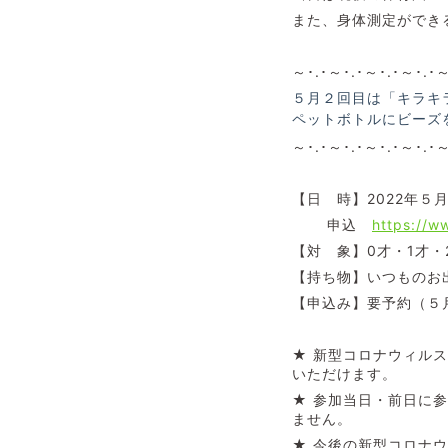
また、身体測定ができ
～･.･～･.･～･.･～･.･
５月２回目は「キラキ
ペットボトルにビーズ
～･.･～･.･～･.･～･.･
【日 時】2022年
申込
https://
【対 象】0才・1才
【持ち物】いつものお
【申込み】要予約（５
★ 新型コロナウィル
いただけます。
★ 参加当日・前日に
ません。
★ 今後の新型コロナ