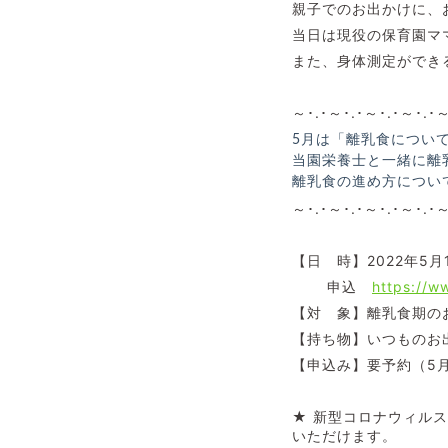
親子でのお出かけに、
当日は現役の保育園マ
また、身体測定ができ
～･.･～･.･～･.･～･.･
5月は「離乳食につい
当園栄養士と一緒に離
離乳食の進め方につい
～･.･～･.･～･.･～･.･
【日 時】2022年5
申込
https://
【対 象】離乳食期の
【持ち物】いつものお
【申込み】要予約（5
★ 新型コロナウィル
いただけます。