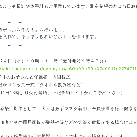
るよう身長計や体重計もご用意しています。測定希望の方は当日お
～･.･～･.･～
ラボトルを作ろう」を行います。
を入れて、キラキラきれいなボトルを作ります。
～･.･～･.･～
５月2４日（水）１０時～１１時（受付開始９時４５分）
www.kokuchpro.com/event/aa4e60b99b39b07a0911c227471
・2才のお子さんと保護者 ５組程度
出かけグッズ一式（タオルや飲み物など）
月1日16時より受付開始。上記予約サイトからご予約下さい）
ス感染症対策として、大人は必ずマスク着用、全員検温を行い健康
参加者とその同居家族が発熱や咳などの気管支症状がある場合には
ウィルス感染症の拡大状況によっては中止する場合もあります。