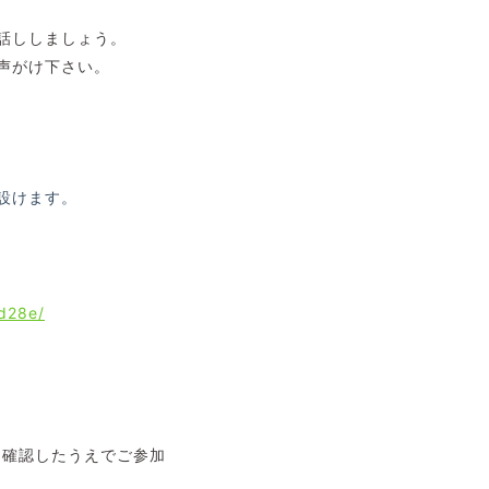
話ししましょう。
声がけ下さい。
設けます。
d28e/
を確認したうえでご参加