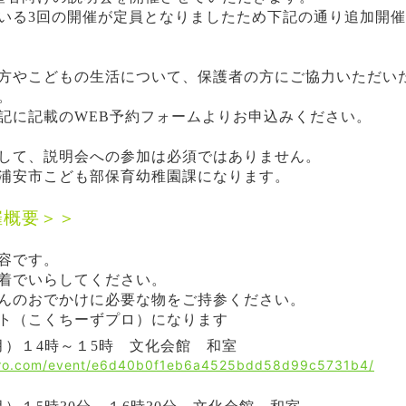
いる3回の開催が定員となりましたため下記の通り追加開
方やこどもの生活について、保護者の方にご協力いただい
。
記に記載のWEB予約フォームよりお申込みください。
して、説明会への参加は必須ではありません。
浦安市こども部保育幼稚園課になります。
催概要＞＞
容です。
着でいらしてください。
んのおでかけに必要な物をご持参ください。
ト（こくちーずプロ）になります
月）１4時～１5時 文化会館 和室
pro.com/event/e6d40b0f1eb6a4525bdd58d99c5731b4/