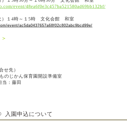
）１5時30分～１6時30分 文化会館 和室
ro.com/event/48ea6f0e3c457ba521580ad69bb132bf/
（火）１4時～１5時 文化会館 和室
.com/event/ac5da0437657a68f02c802abc9bcd99e/
＞＞
合せ先）
 こどものじかん保育園開設準備室
15 担当：藤田
入園申込について
0