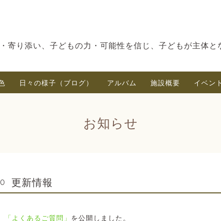
・寄り添い、子どもの力・可能性を信じ、子どもが主体と
色
日々の様子（ブログ）
アルバム
施設概要
イベン
お知らせ
更新情報
00
」
「よくあるご質問」
を公開しました。