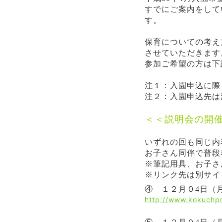
すでにご案内をして
す。
保育についての考え
させていただきます
参加ご希望の方は下
注１：入園申込に際
注２：入園申込先は
＜＜説明会の開
いずれの回も同じ内
お子さん同伴で普段
※筆記用具、お子さ
※リンク先は別サイ
④ １２月０4日（
http://www.kokuch