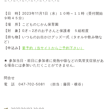
～･.･～･.･～･.･～･.･～･.･～･.･～
【日 時】2023年11月1日（水）１０時～１１時（受付開始
９時４５分）
【場 所】こどものじかん保育園
【対 象】0才～2才のお子さんと保護者 ５組程度
【持ち物】いつものお出かけグッズ一式（タオルや飲み物な
ど）
【申込み】
要予約（当サイトからご予約下さい）
★ 参加当日・前日に参加者に発熱や咳などの気管支症状があ
る場合には参加いただくことができません。
問合せ
電 話 047-702-5081 （担当：藤田・横谷）