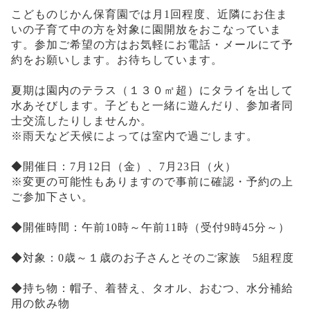
こどものじかん保育園では月1回程度、近隣にお住ま
いの子育て中の方を対象に園開放をおこなっていま
す。参加ご希望の方はお気軽にお電話・メールにて予
約をお願いします。お待ちしています。
夏期は園内のテラス（１３０㎡超）にタライを出して
水あそびします。子どもと一緒に
遊んだり、参加者同
士交流したりしませんか。
※雨天など天候によっては室内で過ごします。
◆開催日：
7月12日（金）、7月23日（火）
※変更の可能性もありますので事前に確認・予約の上
ご参加下さい。
◆開催時間：午前10時～午前11時（受付9時45分～）
◆対象：0歳～１歳のお子さんとそのご家族 5組程度
◆持ち物：帽子、着替え、タオル、おむつ、水分補給
用の飲み物