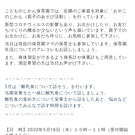
こどものじかん保育園では、近隣のご家庭を対象に「おやこ
のじかん（親子のあそび活動）」を行っています。
新型コロナウィルスの影響もあり、お出かけしたり、お友だ
ちづくりの機会が少ないという声も届いています。親子での
お出かけに、お友だち作りに、お気軽に参加して下さい。
当日は現役の保育園ママの保育士も参加しています。保育園
生活についてのアレコレもお話ししましょう。
また、身体測定ができるよう身長計や体重計もご用意してい
ます。測定希望の方は当日お声がけ下さい。
～･.･～･.･～･.･～･.･～･.･～･.･～
5月は「離乳食について話そう」を行います。
当園栄養士と一緒に離乳食について話しましょう。
離乳食の進め方について栄養士から話をしたあと、悩みなど
についてみんなで話す時間を設けます。
～･.･～･.･～･.･～･.･～･.･～･.･～
【日 時】2022年5月18日（水）１０時～１１時（受付開始