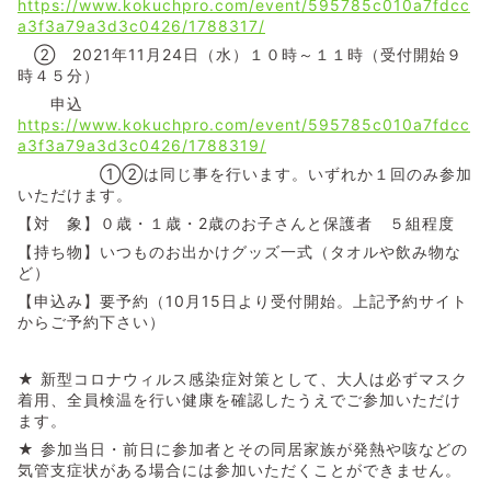
https://www.kokuchpro.com/event/595785c010a7fdcc
a3f3a79a3d3c0426/1788317/
② 2021年11月24日（水）１０時～１１時（受付開始９
時４５分）
申込
https://www.kokuchpro.com/event/595785c010a7fdcc
a3f3a79a3d3c0426/1788319/
①②は同じ事を行います。いずれか１回のみ参加
いただけます。
【対 象】０歳・１歳・2歳のお子さんと保護者 ５組程度
【持ち物】いつものお出かけグッズ一式（タオルや飲み物な
ど）
【申込み】要予約（10月15日より受付開始。上記予約サイト
からご予約下さい）
★ 新型コロナウィルス感染症対策として、大人は必ずマスク
着用、全員検温を行い健康を確認したうえでご参加いただけ
ます。
★ 参加当日・前日に参加者とその同居家族が発熱や咳などの
気管支症状がある場合には参加いただくことができません。