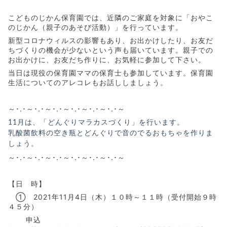
こどものじかん保育園では、近隣のご家庭を対象に「おやこ
のじかん（親子のあそび活動）」を行っています。
新型コロナウィルスの影響もあり、お出かけしたり、お友だ
ちづくりの機会が少ないという声も届いています。親子での
お出かけに、お友だち作りに、お気軽に参加して下さい。
当日は現役の保育園ママの保育士も参加しています。保育園
生活についてのアレコレもお話ししましょう。
～･.･～･.･～･.･～･.･～･.･～･.･～
11月は、「どんぐりマラカスづくり」を行います。
乳酸菌飲料の空き瓶とどんぐりで音のでるおもちゃを作りま
しょう。
～･.･～･.･～･.･～･.･～･.･～･.･～
【日 時】
① 2021年11月4日（木）１０時～１１時（受付開始９時
４５分）
申込