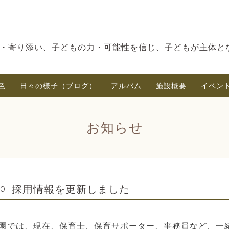
・寄り添い、子どもの力・可能性を信じ、子どもが主体と
色
日々の様子（ブログ）
アルバム
施設概要
イベン
お知らせ
採用情報を更新しました
00
園では、現在、保育士、保育サポーター、事務員など、一