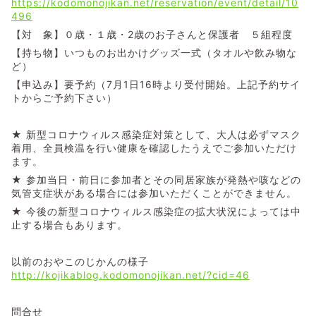
https://kodomonojikan.net/reservation/event/detail/10
496
【対 象】０歳・１歳・2歳のお子さんと保護者 ５組程度
【持ち物】いつものお出かけグッズ一式（タオルや飲み物な
ど）
【申込み】要予約（7月1日16時より受付開始。上記予約サイ
トからご予約下さい）
★ 新型コロナウィルス感染症対策として、大人は必ずマスク
着用、全員検温を行い健康を確認したうえでご参加いただけ
ます。
★ 参加当日・前日に参加者とその同居家族が発熱や咳などの
気管支症状がある場合には参加いただくことができません。
★ 今後の新型コロナウィルス感染症の拡大状況によっては中
止する場合もあります。
以前のおやこのじかんの様子
http://kojikablog.kodomonojikan.net/?cid=46
問合せ