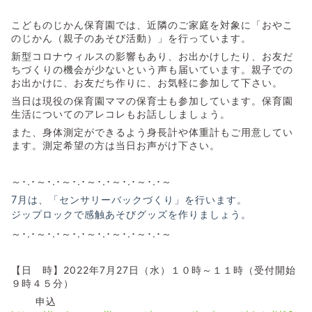
こどものじかん保育園では、近隣のご家庭を対象に「おやこ
のじかん（親子のあそび活動）」を行っています。
新型コロナウィルスの影響もあり、お出かけしたり、お友だ
ちづくりの機会が少ないという声も届いています。親子での
お出かけに、お友だち作りに、お気軽に参加して下さい。
当日は現役の保育園ママの保育士も参加しています。保育園
生活についてのアレコレもお話ししましょう。
また、身体測定ができるよう身長計や体重計もご用意してい
ます。測定希望の方は当日お声がけ下さい。
～･.･～･.･～･.･～･.･～･.･～･.･～
7月は、「センサリーバックづくり」を行います。
ジップロックで感触あそびグッズを作りましょう。
～･.･～･.･～･.･～･.･～･.･～･.･～
【日 時】2022年7月27日（水）１０時～１１時（受付開始
９時４５分）
申込