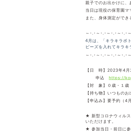
親子でのお出かけに、
当日は現役の保育園マ
また、身体測定ができ
～･.･～･.･～･.･～･.･
4月は、「キラキラボ
ビーズを入れてキラキ
～･.･～･.･～･.･～･.･
【日 時】2023年4
申込
https://k
【対 象】０歳・１歳
【持ち物】いつものお
【申込み】要予約（4
★ 新型コロナウィル
いただけます。
★ 参加当日・前日に