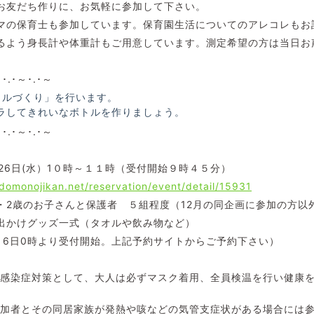
お友だち作りに、お気軽に参加して下さい。
マの保育士も参加しています。保育園生活についてのアレコレもお
るよう身長計や体重計もご用意しています。測定希望の方は当日お
～･.･～･.･～
トルづくり」を行います。
ラしてきれいなボトルを作りましょう。
～･.･～･.･～
月26日(水）1０時～１１時（受付開始９時４５分）
odomonojikan.net/reservation/event/detail/15931
・2歳のお子さんと保護者 ５組程度（12月の同企画に参加の方以
出かけグッズ一式（タオルや飲み物など）
月6日0時より受付開始。上記予約サイトからご予約下さい）
ス感染症対策として、大人は必ずマスク着用、全員検温を行い健康
参加者とその同居家族が発熱や咳などの気管支症状がある場合には