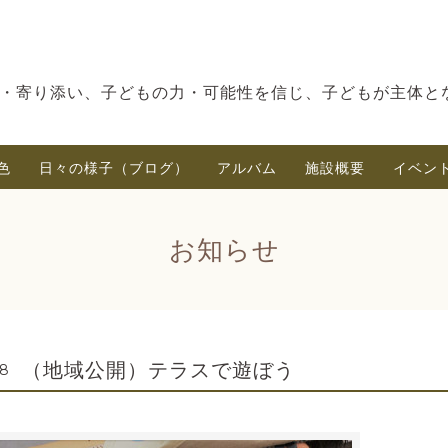
・寄り添い、子どもの力・可能性を信じ、子どもが主体と
色
日々の様子（ブログ）
アルバム
施設概要
イベン
お知らせ
（地域公開）テラスで遊ぼう
38