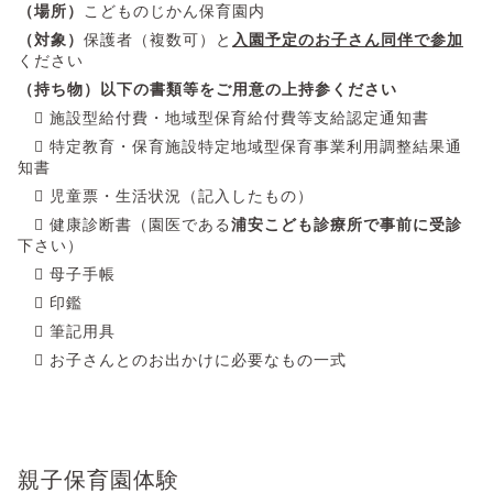
（場所）
こどものじかん保育園内
（対象）
保護者（複数可）と
入園予定のお子さん同伴で参加
ください
（持ち物）以下の書類等をご用意の上持参ください

施設型給付費・地域型保育給付費等支給認定通知書

特定教育・保育施設特定地域型保育事業利用調整結果通
知書

児童票・生活状況（記入したもの）

健康診断書（園医である
浦安こども診療所で事前に受診
下さい）

母子手帳

印鑑

筆記用具

お子さんとのお出かけに必要なもの一式
親子保育園体験