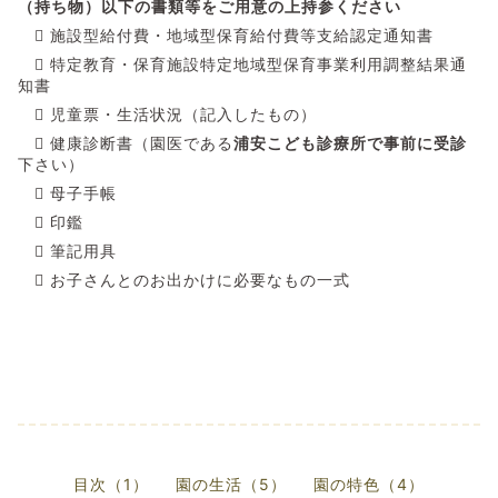
（持ち物）以下の書類等をご用意の上持参ください

施設型給付費・地域型保育給付費等支給認定通知書

特定教育・保育施設特定地域型保育事業利用調整結果通
知書

児童票・生活状況（記入したもの）

健康診断書（園医である
浦安こども診療所で事前に受診
下さい）

母子手帳

印鑑

筆記用具

お子さんとのお出かけに必要なもの一式
目次（1）
園の生活（5）
園の特色（4）