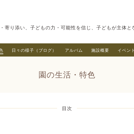
・寄り添い、子どもの力・可能性を信じ、子どもが主体と
色
日々の様子（ブログ）
アルバム
施設概要
イベン
園の生活・特色
目次