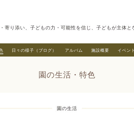
・寄り添い、子どもの力・可能性を信じ、子どもが主体と
色
日々の様子（ブログ）
アルバム
施設概要
イベン
園の生活・特色
園の生活
）