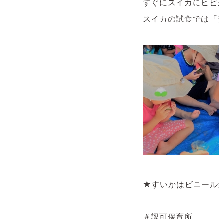
すぐにスイカにヒビ
スイカの試食では「
★すいかはビニール
＃認可保育所