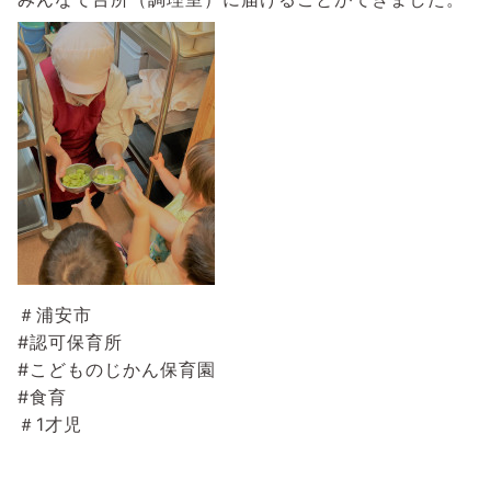
＃浦安市
#認可保育所
#こどものじかん保育園
#食育
＃1才児