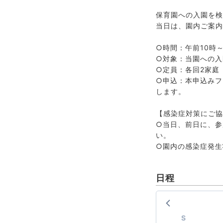
保育園への入園を検
当日は、園内ご案内
○時間：午前10時
○対象：当園への入
○定員：各回2家庭
○申込：本申込みフ
します。
【感染症対策にご協
○当日、前日に、参
い。
○園内の感染症発生
日程
S