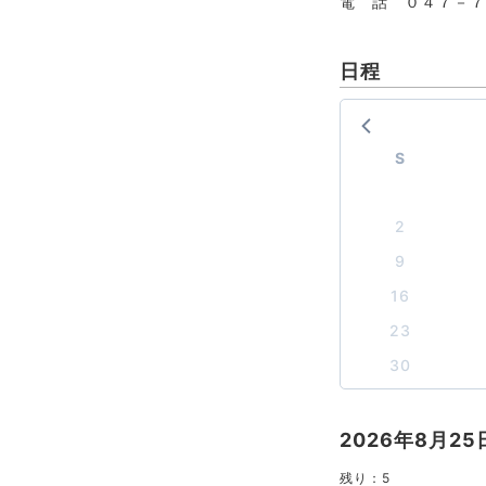
電 話 ０４７－７
日程
S
2
9
16
23
30
2026年8月2
残り：
5