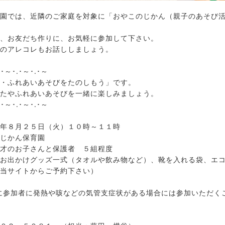
園では、近隣のご家庭を対象に「おやこのじかん（親子のあそび
、お友だち作りに、お気軽に参加して下さい。
のアレコレもお話ししましょう。
.･～･.･～･.･～
・ふれあいあそびをたのしもう」です。
たやふれあいあそびを一緒に楽しみましょう。
.･～･.･～･.･～
年８月２５日（火）１０時～１１時
じかん保育園
才のお子さんと保護者 ５組程度
お出かけグッズ一式（タオルや飲み物など）、靴を入れる袋、エ
当サイトからご予約下さい）
に参加者に発熱や咳などの気管支症状がある場合には参加いただく