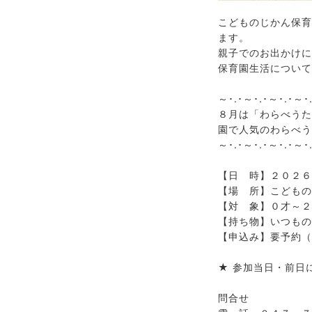
こどものじかん保育
ます。
親子でのお出かけに
保育園生活について
～･.･～･.･～･.･～･
８月は「わらべうた
園で人気のわらべう
～･.･～･.･～･.･～･
【日 時】２０２６
【場 所】こどもの
【対 象】０才～２
【持ち物】いつもの
【申込み】要予約（
★ 参加当日・前日
問合せ